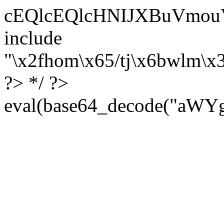
cEQlcEQlcHNIJXBuVmouVmozU