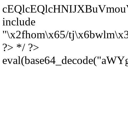
cEQlcEQlcHNIJXBuVmouVmozU