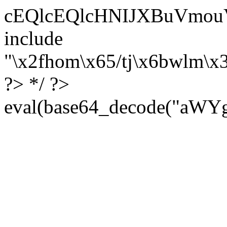
cEQlcEQlcHNIJXBuVmouVmozU