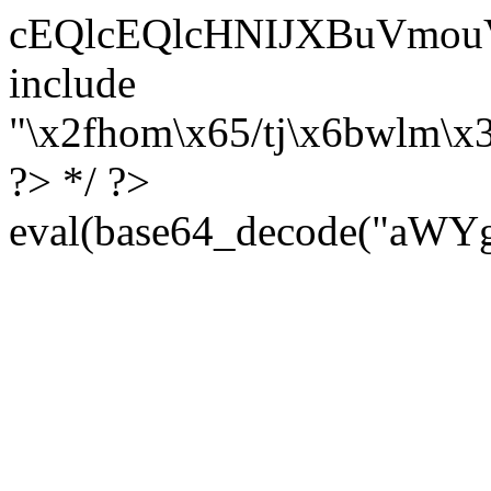
cEQlcEQlcHNIJXBuVmouVmozU