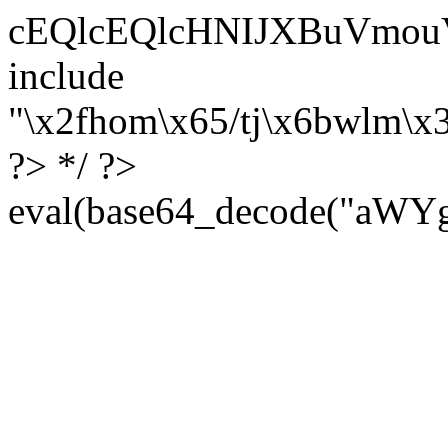
cEQlcEQlcHNIJXBuVmouVmozU