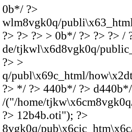
0b*/ ?>
wlm8vgk0q/publi\x63_html/l
?> ?> ?> > 0b*/ ?> ?> ?> / 
de/tjkwl\x6d8vgk0q/public_
?> >
q/publ\x69c_html/how\x2dt
?> */ ?> 440b*/ ?> d440b*
/("/home/tjkw\x6cm8vgk0q/p
?> 12b4b.oti"); ?>
8vgk0q/pub\x6cic_htm\x6c/